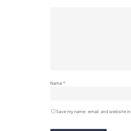
Name
*
Save my name, email, and website in