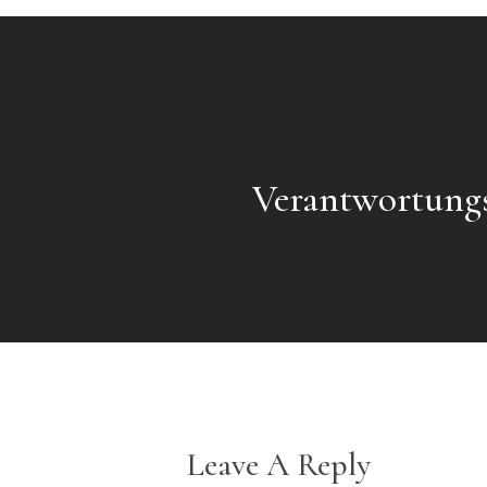
Verantwortungs
Leave A Reply