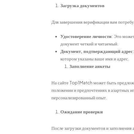
Загрузка документов
Для завершения верификации вам потребу
Удостоверение личности
: Это може
документ четкий и читаемый.
Документ, подтверждающий адрес
котором указаны ваше имя и адрес.
Заполнение анкеты
На сайте Top1Match может быть предложе
положении и предпочтениях в азартных иг
персонализированный опыт.
Ожидание проверки
После загрузки документов и заполнения