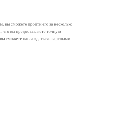
, вы сможете пройти его за несколько
, что вы предоставляете точную
 вы сможете наслаждаться азартными