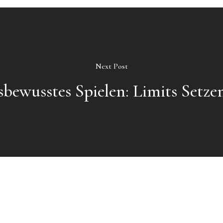
Next Post
bewusstes Spielen: Limits Setze