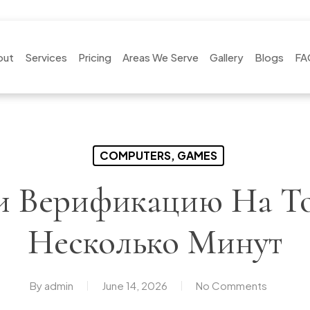
out
Services
Pricing
Areas We Serve
Gallery
Blogs
FA
COMPUTERS, GAMES
и Верификацию На To
Несколько Минут
By
admin
June 14, 2026
No Comments